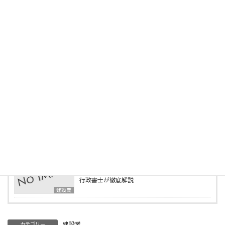
最新の投稿
2025年5月3日
建設業許可の営業所技術者等になれる国家資格
「建設機械施工管理技士」とは？
建設業
2025年5月1日
この資格で建設業許可が取れる！営業所技術者
等になれる資格一覧
建設業
2025年4月15日
行政書士事務所の様子をご紹介します
ブログ
2025年4月2日
建設業の業種追加申請とは？必要書類・要件を
行政書士が徹底解説
建設業
建設業
カテゴリー