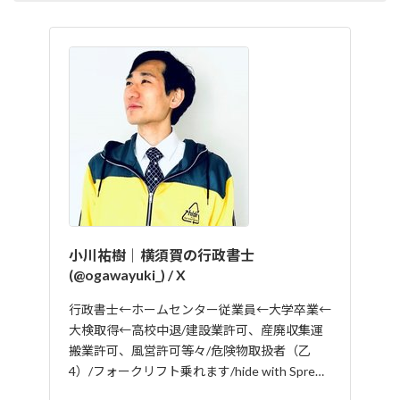
小川祐樹｜横須賀の行政書士
(@ogawayuki_) / X
行政書士←ホームセンター従業員←大学卒業←
大検取得←高校中退/建設業許可、産廃収集運
搬業許可、風営許可等々/危険物取扱者（乙
4）/フォークリフト乗れます/hide with Spre…