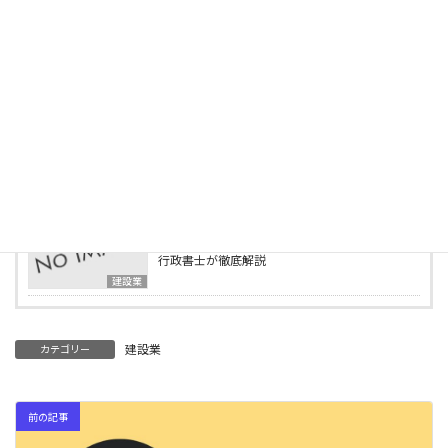
「建設機械施工管理技士」とは？
建設業
2025年5月1日
この資格で建設業許可が取れる！営業所技術者
等になれる資格一覧
建設業
2025年4月15日
行政書士事務所の様子をご紹介します
ブログ
2025年4月2日
建設業の業種追加申請とは？必要書類・要件を
行政書士が徹底解説
建設業
建設業
カテゴリー
前の記事