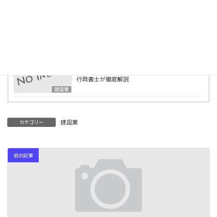
等になれる資格一覧
建設業
2025年4月15日
行政書士事務所の様子をご紹介します
ブログ
2025年4月2日
建設業の業種追加申請とは？必要書類・要件を
行政書士が徹底解説
建設業
建設業
カテゴリー
前の記事