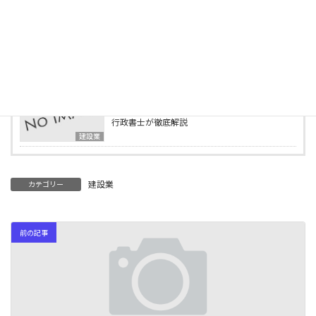
等になれる資格一覧
建設業
2025年4月15日
行政書士事務所の様子をご紹介します
ブログ
2025年4月2日
建設業の業種追加申請とは？必要書類・要件を
行政書士が徹底解説
建設業
建設業
カテゴリー
前の記事