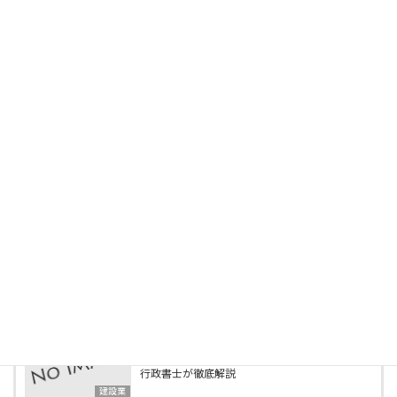
物取扱者（乙４）、グリーンアドバイザー等。
最新の投稿
2025年5月3日
建設業許可の営業所技術者等になれる国家資格
「建設機械施工管理技士」とは？
建設業
2025年5月1日
この資格で建設業許可が取れる！営業所技術者
等になれる資格一覧
建設業
2025年4月15日
行政書士事務所の様子をご紹介します
ブログ
2025年4月2日
建設業の業種追加申請とは？必要書類・要件を
行政書士が徹底解説
建設業