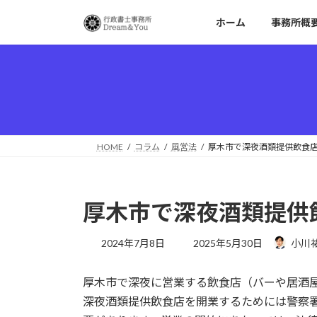
コ
ナ
ホーム
事務所概
ン
ビ
テ
ゲ
ン
ー
ツ
シ
へ
ョ
ス
ン
キ
に
ッ
移
HOME
コラム
風営法
厚木市で深夜酒類提供飲食
プ
動
厚木市で深夜酒類提供
最
2024年7月8日
2025年5月30日
小川
終
更
厚木市で深夜に営業する飲食店（バーや居酒屋な
新
日
深夜酒類提供飲食店を開業するためには警察
時