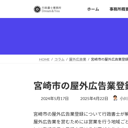
コ
ナ
ホーム
事務所概
ン
ビ
テ
ゲ
ン
ー
ツ
シ
へ
ョ
ス
ン
キ
に
ッ
移
HOME
コラム
屋外広告業
宮崎市の屋外広告業登
プ
動
宮崎市の屋外広告業登
最
2024年5月17日
2025年4月22日
小川
終
更
宮崎市の屋外広告業登録について行政書士が
新
日
屋外広告業を営むためには営業を行う地域ご
時