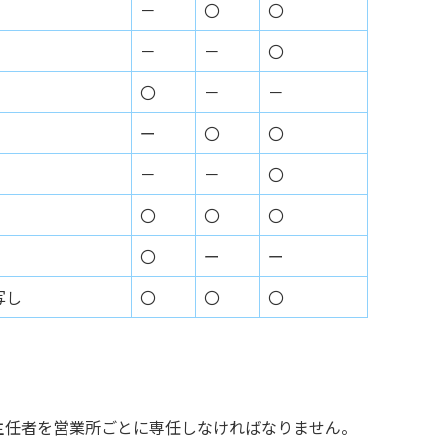
－
〇
〇
－
－
〇
〇
－
－
ー
〇
〇
－
－
〇
〇
〇
〇
〇
ー
ー
写し
〇
〇
〇
主任者を営業所ごとに専任しなければなりません。