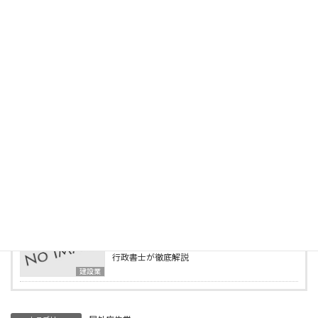
最新の投稿
2025年5月3日
建設業許可の営業所技術者等になれる国家資格
「建設機械施工管理技士」とは？
建設業
2025年5月1日
この資格で建設業許可が取れる！営業所技術者
等になれる資格一覧
建設業
2025年4月15日
行政書士事務所の様子をご紹介します
ブログ
2025年4月2日
建設業の業種追加申請とは？必要書類・要件を
行政書士が徹底解説
建設業