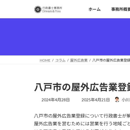
コ
ナ
ホーム
事務所概
ン
ビ
テ
ゲ
ン
ー
ツ
シ
へ
ョ
ス
ン
キ
に
ッ
移
HOME
コラム
屋外広告業
八戸市の屋外広告業登
プ
動
八戸市の屋外広告業登
最
2024年4月28日
2025年4月21日
小川
終
更
八戸市の屋外広告業登録について行政書士が
新
日
屋外広告業を営むためには営業を行う地域ご
時