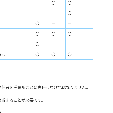
ー
〇
〇
－
－
〇
〇
－
－
〇
〇
〇
〇
ー
ー
写し
〇
〇
〇
主任者を営業所ごとに専任しなければなりません。
該当することが必要です。
）