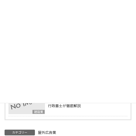
最新の投稿
2025年5月3日
建設業許可の営業所技術者等になれる国家資格
「建設機械施工管理技士」とは？
建設業
2025年5月1日
この資格で建設業許可が取れる！営業所技術者
等になれる資格一覧
建設業
2025年4月15日
行政書士事務所の様子をご紹介します
ブログ
2025年4月2日
建設業の業種追加申請とは？必要書類・要件を
行政書士が徹底解説
建設業
屋外広告業
カテゴリー