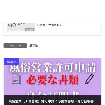
行政書士事務所の様子をご紹介します
ブログ
2025年4月2日
建設業の業種追加申請とは？必要書類・要件を
行政書士が徹底解説
建設業
風営法
カテゴリー
前の記事
風俗営業（１号営業）許可申請に必要な書類－身分証明書－