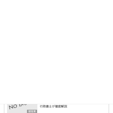
物取扱者（乙４）、グリーンアドバイザー等。
最新の投稿
2025年5月3日
建設業許可の営業所技術者等になれる国家資格
「建設機械施工管理技士」とは？
建設業
2025年5月1日
この資格で建設業許可が取れる！営業所技術者
等になれる資格一覧
建設業
2025年4月15日
行政書士事務所の様子をご紹介します
ブログ
2025年4月2日
建設業の業種追加申請とは？必要書類・要件を
行政書士が徹底解説
建設業