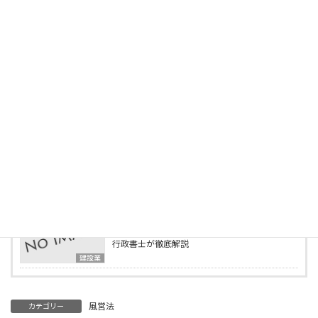
最新の投稿
2025年5月3日
建設業許可の営業所技術者等になれる国家資格
「建設機械施工管理技士」とは？
建設業
2025年5月1日
この資格で建設業許可が取れる！営業所技術者
等になれる資格一覧
建設業
2025年4月15日
行政書士事務所の様子をご紹介します
ブログ
2025年4月2日
建設業の業種追加申請とは？必要書類・要件を
行政書士が徹底解説
建設業
風営法
カテゴリー