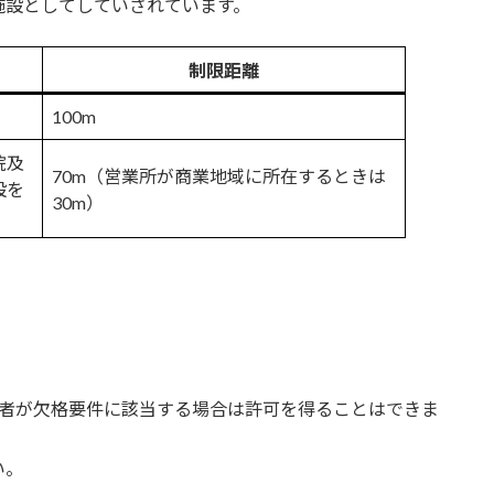
施設としてしていされています。
）
制限距離
100m
院及
70m（営業所が商業地域に所在するときは
設を
30m）
理者が欠格要件に該当する場合は許可を得ることはできま
い。