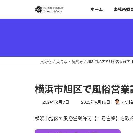
コ
ナ
ホーム
事務所概
ン
ビ
テ
ゲ
ン
ー
ツ
シ
へ
ョ
ス
ン
キ
に
ッ
移
HOME
コラム
風営法
横浜市旭区で風俗営業許可
プ
動
横浜市旭区で風俗営業
最
2024年6月9日
2025年4月16日
小川
終
更
横浜市旭区で風俗営業許可【１号営業】を取
新
日
時