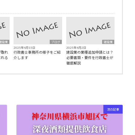
建設業
ブログ
建設業
2025年4月15日
2025年4月2日
が取れ
行政書士事務所の様子をご紹
建設業の業種追加申請とは？
なれる
介します
必要書類・要件を行政書士が
徹底解説
次の記事