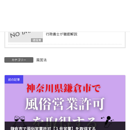
2025年4月15日
行政書士事務所の様子をご紹介します
ブログ
2025年4月2日
建設業の業種追加申請とは？必要書類・要件を
行政書士が徹底解説
建設業
風営法
カテゴリー
前の記事
鎌倉市で風俗営業許可【１号営業】を取得する