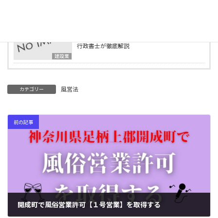
ブログ
2025年4月2日
建設業の業種追加申請とは？必要書類・要件を
行政書士が徹底解説
建設業
風営法
カテゴリー
前の記事
開成町で風俗営業許可【１号営業】を取得する