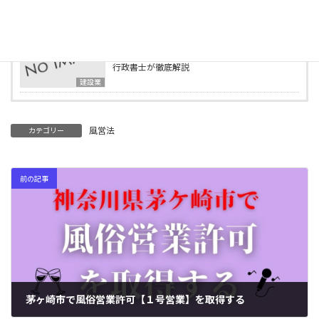
ブログ
2025年4月2日
建設業の業種追加申請とは？必要書類・要件を
行政書士が徹底解説
建設業
風営法
カテゴリー
前の記事
茅ヶ崎市で風俗営業許可【１号営業】を取得する